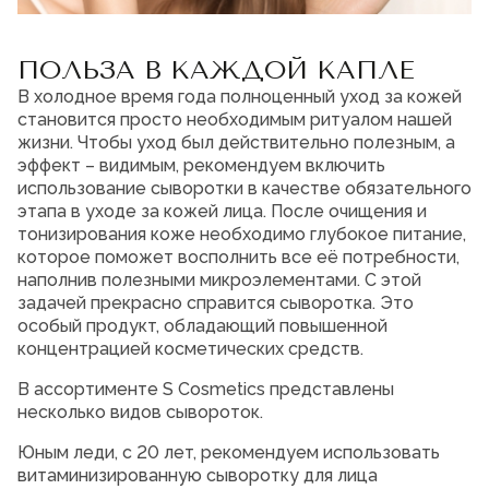
Мужская парфюмерия
ПОЛЬЗА В КАЖДОЙ КАПЛЕ
Доставка и оплата
Магазины
В холодное время года полноценный уход за кожей
Блог
становится просто необходимым ритуалом нашей
Контакты
жизни. Чтобы уход был действительно полезным, а
эффект – видимым, рекомендуем включить
О нас
использование сыворотки в качестве обязательного
Франшиза
этапа в уходе за кожей лица. После очищения и
Интернет-магазин:
тонизирования коже необходимо глубокое питание,
+7-987-089-69-00
которое поможет восполнить все её потребности,
8 (800) 600-94-04
Заказать звонок
наполнив полезными микроэлементами. С этой
задачей прекрасно справится сыворотка. Это
особый продукт, обладающий повышенной
концентрацией косметических средств.
В ассортименте S Cosmetics представлены
несколько видов сывороток.
Юным леди, c 20 лет, рекомендуем использовать
витаминизированную сыворотку для лица