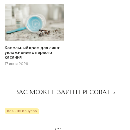
Капельный крем для лица:
увлажнение с первого
касания
17 июня 2026
Пожалуйста,
войдите
или
зарегистрируйтесь,
ВАС МОЖЕТ ЗАИНТЕРЕСОВАТЬ
чтобы добавить товар в
избранное
больше бонусов