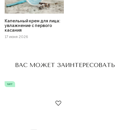
Капельный крем для лица:
увлажнение с первого
касания
17 июня 2026
Пожалуйста,
войдите
или
зарегистрируйтесь,
ВАС МОЖЕТ ЗАИНТЕРЕСОВАТЬ
чтобы добавить товар в
избранное
хит