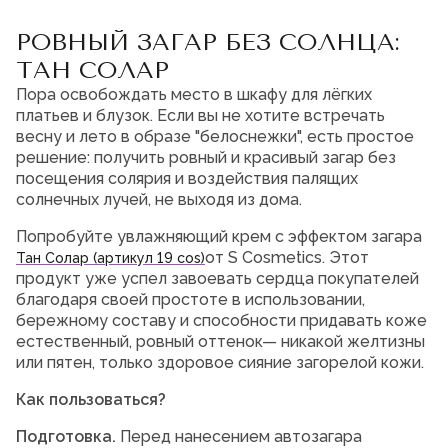
Мужская парфюмерия
РОВНЫЙ ЗАГАР БЕЗ СОЛНЦА:
Доставка и оплата
ТАН СОЛАР
Магазины
Пора освобождать место в шкафу для лёгких
Блог
платьев и блузок. Если вы не хотите встречать
Контакты
весну и лето в образе "белоснежки", есть простое
решение: получить ровный и красивый загар без
О нас
посещения солярия и воздействия палящих
Франшиза
Интернет-магазин:
солнечных лучей, не выходя из дома.
+7-987-089-69-00
8 (800) 600-94-04
Попробуйте увлажняющий крем с эффектом загара
Заказать звонок
от S Cosmetics. Этот
Тан Солар (артикул 19 cos)
продукт уже успел завоевать сердца покупателей
благодаря своей простоте в использовании,
бережному составу и способности придавать коже
естественный, ровный оттенок— никакой желтизны
или пятен, только здоровое сияние загорелой кожи.
Как пользоваться?
Подготовка.
Перед нанесением автозагара