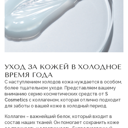
Мужская парфюмерия
Доставка и оплата
Магазины
Блог
Контакты
О нас
Франшиза
Интернет-магазин:
+7-987-089-69-00
УХОД ЗА КОЖЕЙ В ХОЛОДНОЕ
8 (800) 600-94-04
Заказать звонок
ВРЕМЯ ГОДА
С наступлением холодов кожа нуждается в особом,
более тщательном уходе. Представляем вашему
вниманию серию косметических средств от
S
Cosmetics
с коллагеном, которая отлично подходит
для заботы о вашей коже в холодный период.
Коллаген – важнейший белок, который входит в
состав наших тканей. Он помогает сохранить коже