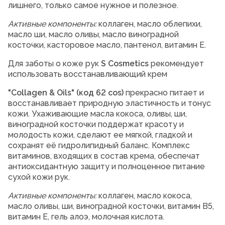
лишнего, только самое нужное и полезное.
Активные компоненты:
коллаген, масло облепихи,
масло ши, масло оливы, масло виноградной
косточки, касторовое масло, пантенол, витамин Е.
Для заботы о коже рук
S
Cosmetics
рекомендует
использовать восстанавливающий крем
"
Collagen
&
Oils
"
(код 62 cos)
прекрасно питает и
восстанавливает природную эластичность и тонус
кожи. Ухаживающие масла кокоса, оливы, ши,
виноградной косточки поддержат красоту и
молодость кожи, сделают ее мягкой, гладкой и
сохранят её гидролипидный баланс. Комплекс
витаминов, входящих в состав крема, обеспечат
антиоксидантную защиту и полноценное питание
сухой кожи рук.
Активные компоненты:
коллаген, масло кокоса,
масло оливы, ши, виноградной косточки, витамин В5,
витамин Е, гель алоэ, молочная кислота.