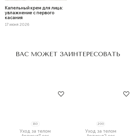
Капельный крем для лица:
увлажнение с первого
касания
17 июня 2026
Пожалуйста,
войдите
или
Пожалуйста,
войдите
или
зарегистрируйтесь,
зарегистрируйтесь,
ВАС МОЖЕТ ЗАИНТЕРЕСОВАТЬ
чтобы добавить товар в
чтобы добавить товар в
избранное
избранное
150
200
Уход за телом
Уход за телом
Артикул
7 cos
Артикул
2 cos