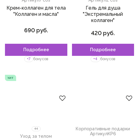
Крем-коллаген для тела
Гель для душа
"Коллаген и масла"
"Экстремальный
коллаген"
690 руб.
420 руб.
Подробнее
Подробнее
Пожалуйста,
войдите
или
Пожалуйста,
войдите
или
зарегистрируйтесь,
зарегистрируйтесь,
+7
бонусов
+4
бонусов
чтобы добавить товар в
чтобы добавить товар в
избранное
избранное
хит
Корпоративные подарки
44
Артикул
KP6
Уход за телом