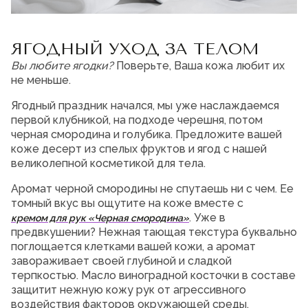
Мужская парфюмерия
Доставка и оплата
ЯГОДНЫЙ УХОД ЗА ТЕЛОМ
Магазины
Вы любите ягодки?
Поверьте, Ваша кожа любит их
Блог
не меньше.
Контакты
Ягодный праздник начался, мы уже наслаждаемся
О нас
первой клубникой, на подходе черешня, потом
Франшиза
черная смородина и голубика. Предложите вашей
Интернет-магазин:
коже десерт из спелых фруктов и ягод с нашей
+7-987-089-69-00
8 (800) 600-94-04
великолепной косметикой для тела.
Заказать звонок
Аромат черной смородины не спутаешь ни с чем. Ее
томный вкус вы ощутите на коже вместе с
. Уже в
кремом для рук «Черная смородина»
предвкушении? Нежная тающая текстура буквально
поглощается клетками вашей кожи, а аромат
завораживает своей глубиной и сладкой
терпкостью. Масло виноградной косточки в составе
защитит нежную кожу рук от агрессивного
воздействия факторов окружающей среды,