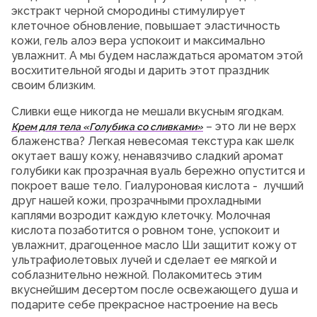
экстракт черной смородины стимулирует
клеточное обновление, повышает эластичность
кожи, гель алоэ вера успокоит и максимально
увлажнит. А мы будем наслаждаться ароматом этой
восхитительной ягоды и дарить этот праздник
своим близким.
Сливки еще никогда не мешали вкусным ягодкам.
– это ли не верх
Крем для тела «Голубика со сливками»
блаженства? Легкая невесомая текстура как шелк
окутает вашу кожу, ненавязчиво сладкий аромат
голубики как прозрачная вуаль бережно опустится и
покроет ваше тело. Гиалуроновая кислота - лучший
друг нашей кожи, прозрачными прохладными
каплями возродит каждую клеточку. Молочная
кислота позаботится о ровном тоне, успокоит и
увлажнит, драгоценное масло Ши защитит кожу от
ультрафиолетовых лучей и сделает ее мягкой и
соблазнительно нежной. Полакомитесь этим
вкуснейшим десертом после освежающего душа и
подарите себе прекрасное настроение на весь