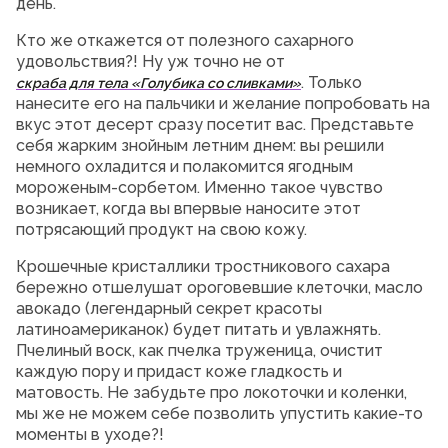
день.
Кто же откажется от полезного сахарного
удовольствия?! Ну уж точно не от
. Только
скраба для тела «Голубика со сливками»
нанесите его на пальчики и желание попробовать на
вкус этот десерт сразу посетит вас. Представьте
себя жарким знойным летним днем: вы решили
немного охладится и полакомится ягодным
мороженым-сорбетом. Именно такое чувство
возникает, когда вы впервые наносите этот
потрясающий продукт на свою кожу.
Крошечные кристаллики тростникового сахара
бережно отшелушат ороговевшие клеточки, масло
авокадо (легендарный секрет красоты
латиноамериканок) будет питать и увлажнять.
Пчелиный воск, как пчелка труженица, очистит
каждую пору и придаст коже гладкость и
матовость. Не забудьте про локоточки и коленки,
мы же не можем себе позволить упустить какие-то
моменты в уходе?!