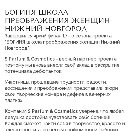
Мужская парфюмерия
БОГИНЯ ШКОЛА
Доставка и оплата
ПРЕОБРАЖЕНИЯ ЖЕНЩИН
Магазины
НИЖНИЙ НОВГОРОД
Блог
Контакты
Завершился яркий финал 17-го сезона проекта
"БОГИНЯ школа преображения женщин Нижний
Новгород"
!
О нас
Франшиза
Интернет-магазин:
S Parfum & Cosmetics
- верный партнер проекта,
+7-987-089-69-00
поэтому мы вновь внесли свой вклад в раскрытие
8 (800) 600-94-04
потенциала дебютанток.
Заказать звонок
Участницы, прошедшие трудности, радости,
восхищения и преображения, представили жюри
свои творческие номера и дефиле в вечерних
платьях.
Компания
S Parfum & Cosmetics
уверена, что любая
девушка достойна чувствовать себя богиней!
Каждая сможет найти себя в творчестве, красоте и
элегантности, а эксперты парфюмерной фабрики