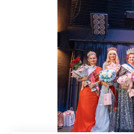
Мужская парфюмерия
Доставка и оплата
Магазины
Блог
Контакты
О нас
Франшиза
Интернет-магазин:
+7-987-089-69-00
8 (800) 600-94-04
Заказать звонок