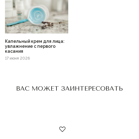
Капельный крем для лица:
увлажнение с первого
касания
17 июня 2026
Пожалуйста,
войдите
или
зарегистрируйтесь,
ВАС МОЖЕТ ЗАИНТЕРЕСОВАТЬ
чтобы добавить товар в
избранное