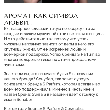
Мужская парфюмерия
АРОМАТ КАК СИМВОЛ
Доставка и оплата
Магазины
ЛЮБВИ…
Блог
Вы, наверное, слышали такую поговорку, что за
Контакты
каждым великим мужчиной стоит великая женщина.
И это действительно так, потому что успех
О нас
мужчины напрямую зависит от веры в него его
Франшиза
Интернет-магазин:
спутницы жизни. От её искренней любви и
+7-987-089-69-00
всемерной поддержки. Успех бренда S Parfum во
8 (800) 600-94-04
многом подкреплён именно этими прекрасными
Заказать звонок
чувствами.
Знаете ли вы, что означает буква S в названии
нашего бренда? Сенубер, так зовут супругу
основателя бренда S Parfum,
которая всегда и во
всём его поддерживала. Именно в честь неё и
назван бренд: буква S в названии даёт отсылку к
имени Senuber.
В этом году бренду S Parfum & Cosmetics