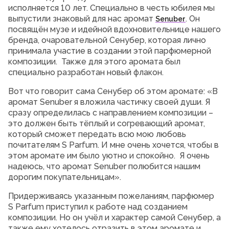
исполняется 10 лет. Специально в честь юбилея мы
выпустили знаковый для нас аромат
. Он
Senuber
посвящён музе и идейной вдохновительнице нашего
бренда, очаровательной Сенубер, которая лично
принимала участие в создании этой парфюмерной
композиции. Также для этого аромата был
специально разработан новый флакон.
Вот что говорит сама Сенубер об этом аромате: «В
аромат Senuber я вложила частичку своей души. Я
сразу определилась с направлением композиции –
это должен быть тёплый и согревающий аромат,
который сможет передать всю мою любовь
почитателям S Parfum. И мне очень хочется, чтобы в
этом аромате им было уютно и спокойно. Я очень
надеюсь, что аромат Senuber полюбится нашим
дорогим покупательницам».
Придерживаясь указанным пожеланиям, парфюмер
S Parfum приступил к работе над созданием
композиции. Но он учёл и характер самой Сенубер, а
также ему хотелось отразить в этом аромате и