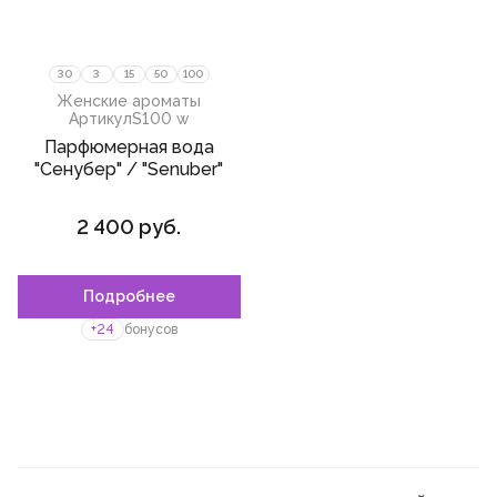
30
3
15
50
100
Женские ароматы
Артикул
S100 w
Парфюмерная вода
"Сенубер" / "Senuber"
2 400 руб.
Подробнее
+24
бонусов