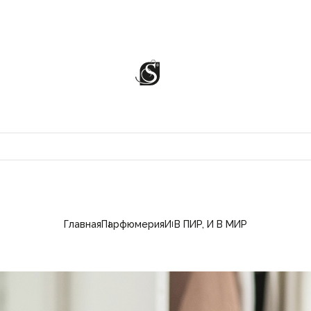
Главная
Парфюмерия
И В ПИР, И В МИР
ЦИИ