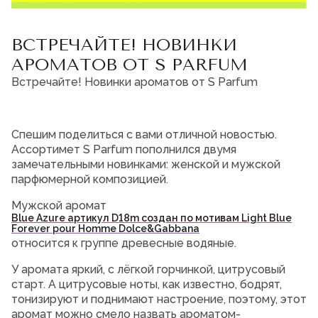
Мужская парфюмерия
ВСТРЕЧАЙТЕ! НОВИНКИ
Доставка и оплата
Магазины
АРОМАТОВ ОТ S PARFUM
Блог
Встречайте! Новинки ароматов от S Parfum
Контакты
О нас
Франшиза
Спешим поделиться с вами отличной новостью.
Интернет-магазин:
Ассортимет S Parfum пополнился двумя
+7-987-089-69-00
замечательными новинками: женской и мужской
8 (800) 600-94-04
парфюмерной композицией.
Заказать звонок
Мужской аромат
Blue Azure артикул D18m создан по мотивам Light Blue
Forever pour Homme Dolce&Gabbana
относится к
группе древесные водяные.
У аромата яркий, с лёгкой горчинкой, цитрусовый
старт. А цитрусовые ноты, как известно, бодрят,
тонизируют и поднимают настроение, поэтому, этот
аромат можно смело назвать ароматом-