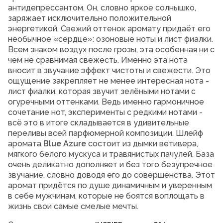
антидепрессантом. Он, словно яркое солнышко,
заряжает исключительно положительной
энергетикой. Свежий оттенок аромату придаёт его
необычное «сердце»: озоновые ноты и лист фиалки.
Всем знаком воздух после грозы, эта особенная ни с
чем не сравнимая свежесть. Именно эта нота
вносит в звучание эффект чистоты и свежести. Это
ощущение закрепляет не менее интересная нота -
лист фиалки, которая звучит зелёными нотами с
огуречными оттенками. Ведь именно гармоничное
сочетание нот, эксперименты с редкими нотами -
всё это в итоге складывается в удивительные
переливы всей парфюмерной композиции. Шлейф
аромата
Blue
Azure
состоит из дымки ветивера,
мягкого белого мускуса и травянистых пачулей. База
очень деликатно дополняет и без того безупречное
звучание, словно доводя его до совершенства. Этот
аромат придётся по душе динамичным и уверенным
в себе мужчинам, которые не боятся воплощать в
жизнь свои самые смелые мечты.