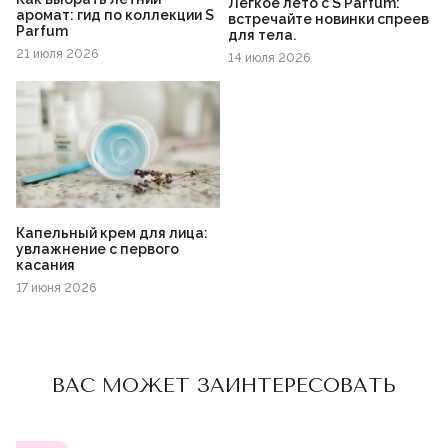
Лёгкое лето с S Parfum:
аромат: гид по коллекции S
встречайте новинки спреев
Parfum
для тела.
21 июля 2026
14 июля 2026
Капельный крем для лица:
увлажнение с первого
касания
17 июня 2026
Пожалуйста,
войдите
или
Пожалуйста,
войдите
или
зарегистрируйтесь,
зарегистрируйтесь,
ВАС МОЖЕТ ЗАИНТЕРЕСОВАТЬ
чтобы добавить товар в
чтобы добавить товар в
избранное
избранное