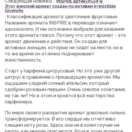
Следующая новинка -
INSPIRE артикул
G14 w.
Этот женский аромат создан по мотивам Irresistible
Givenchy
. Классификация аромата: цветочные фруктовые.
Название аромата INSPIRE в переводе означает
вдохновлять
. И мы осознанно выбрали для названия
этого аромата глагол. Потому что этот аромат - это
аромат движения и действия. Он создан для
активных женщин, которые не сидят на месте, но в
то же время он отлично подчеркивает
женственность.
Старт у парфюма цитрусовый. Но это уже другой
цитрус в сравнении с предыдущим ароматом. Мы
ощущаем сладкий сочный апельсин, который
сдобрен розовым перцем. Очень смелое сочетание,
не так ли? Но в этом и кроется всё мастерство
парфюмера.
По мере своего раскрытия аромат довольно сильно
трансформируется. В его сердце мы отчётливо
слышим ноту розы. Здесь она ни в коем случае не
ретро, как многие опасаются. Роза в этом аромате