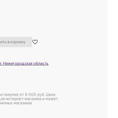
та,
войдите
или
рируйтесь,
чтобы
 товар в избранное
е:
Нижегородская область
и покупке от 6 000 руб. Цена
для интернет-магазина и может
зничных магазинах