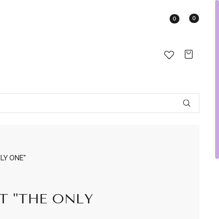
0
0
LY ONE"
Т "THE ONLY