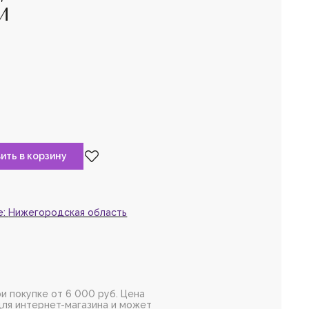
M
та,
войдите
или
рируйтесь,
чтобы
 товар в избранное
е:
Нижегородская область
и покупке от 6 000 руб. Цена
для интернет-магазина и может