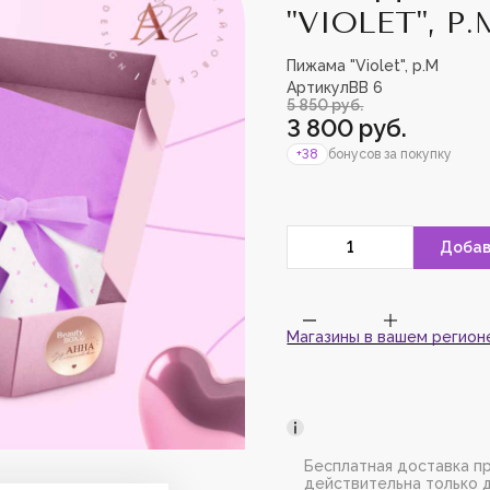
"VIOLET", Р.
Пижама "Violet", р.M
Пожалуйс
Артикул
BB 6
зарегист
5 850 руб.
добавить
3 800 руб.
+38
бонусов за покупку
Магазины в вашем регион
Бесплатная доставка пр
действительна только 