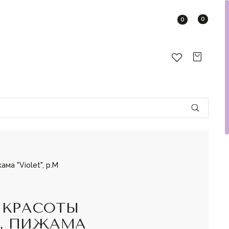
0
0
ма "Violet", р.M
 КРАСОТЫ
", ПИЖАМА