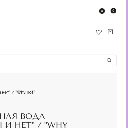
0
0
нет" / "Why not"
НАЯ ВОДА
 И НЕТ" / "WHY