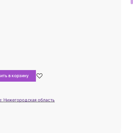
та,
войдите
или
рируйтесь,
чтобы
 товар в избранное
е:
Нижегородская область