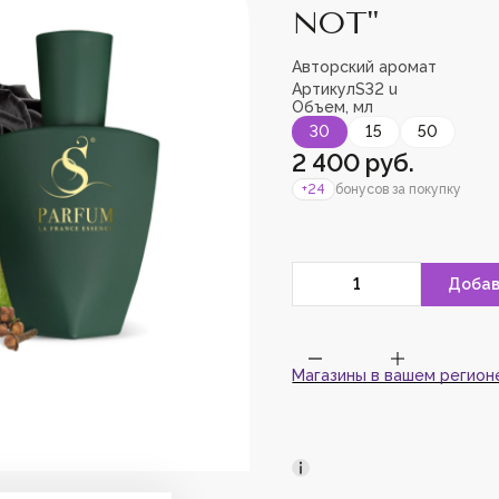
NOT"
Авторский аромат
Артикул
S32 u
Объем, мл
Пожалуйс
30
15
50
зарегист
добавить
2 400 руб.
+24
бонусов за покупку
Магазины в вашем регион