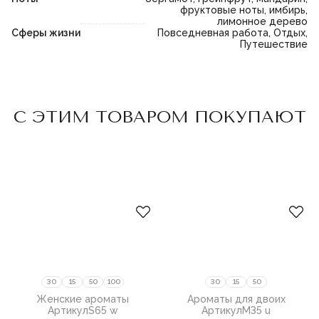
фруктовые ноты, имбирь,
лимонное дерево
Сферы жизни
Повседневная работа, Отдых,
Путешествие
Пожалуйста,
войдите
или
Пожалуйста,
войдите
или
С ЭТИМ ТОВАРОМ ПОКУПАЮТ
зарегистрируйтесь,
зарегистрируйтесь,
чтобы добавить товар в
чтобы добавить товар в
избранное
избранное
30
15
50
100
30
15
50
Женские ароматы
Ароматы для двоих
Артикул
S65 w
Артикул
M35 u