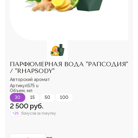
Мужская парфюмерия
Доставка и оплата
Магазины
Блог
Контакты
О нас
Франшиза
Интернет-магазин:
ПАРФЮМЕРНАЯ ВОДА "РАПСОДИЯ"
+7-987-089-69-00
/ "RHAPSODY"
8 (800) 600-94-04
Заказать звонок
Авторский аромат
Артикул
S75 u
Пожалуйста,
Объем, мл
войдите
или
зарегистрируйтесь,
30
15
50
100
чтобы добавить
2 500 руб.
товар в избранное
+25
бонусов за покупку