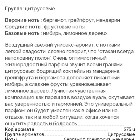
Группа:
цитрусовые
Верхние ноты:
бергамот, грейпфрут, мандарин
Средние ноты:
фруктовые ноты
Базовые ноты:
имбирь, лимонное дерево
Воздушный свежий унисекс-аромат, с нотками
легкой сладости, словно говорит, что “стакан всегда
наполовину полон”. Очень оптимистичный
жизнерадостный парфюм звучит всеми гранями
цитрусовых: бодрящий коктейль из мандарина,
грейпфрута и бергамота дополняет пикантный
имбирь, а сладкие фрукты уравновешивает
лимонное дерево. Лучистая чувственная
композиция, как парящая в воздухе вуаль, окутывает
вас уверенностью и гармонией. Это универсальный
парфюм: он будет уместен как в офисе или на
отдыхе, так и в любой ситуации, когда хочется
ощутить радость и бодрость.
Код аромата
S75 u
Группа ароматов
Цитрусовые
Ноты
бергамот, грейпфрут, мандарин,