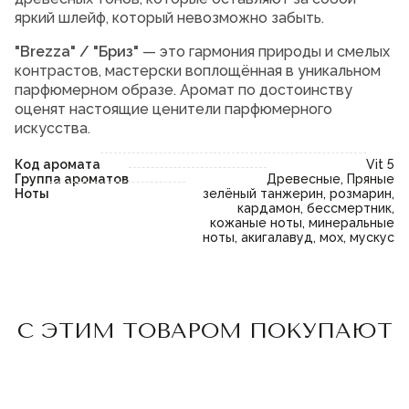
яркий шлейф, который невозможно забыть.
"Brezza" / "Бриз"
— это гармония природы и смелых
контрастов, мастерски воплощённая в уникальном
парфюмерном образе. Аромат по достоинству
оценят настоящие ценители парфюмерного
искусства.
Код аромата
Vit 5
Группа ароматов
Древесные, Пряные
Ноты
зелёный танжерин, розмарин,
кардамон, бессмертник,
кожаные ноты, минеральные
ноты, акигалавуд, мох, мускус
Пожалуйста,
войдите
или
Пожалуйста,
войдите
или
С ЭТИМ ТОВАРОМ ПОКУПАЮТ
зарегистрируйтесь,
зарегистрируйтесь,
чтобы добавить товар в
чтобы добавить товар в
избранное
избранное