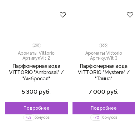
100
100
Ароматы Vittorio
Ароматы Vittorio
Артикул
Vit 2
Артикул
Vit 3
Парфюмерная вода
Парфюмерная вода
VITTORIO "Ambrosal" /
VITTORIO "Mystere" /
"Амбросал"
"Тайна"
5 300 руб.
7 000 руб.
Подробнее
Подробнее
Пожалуйста,
войдите
или
Пожалуйста,
войдите
или
зарегистрируйтесь,
зарегистрируйтесь,
+53
бонусов
+70
бонусов
чтобы добавить товар в
чтобы добавить товар в
избранное
избранное