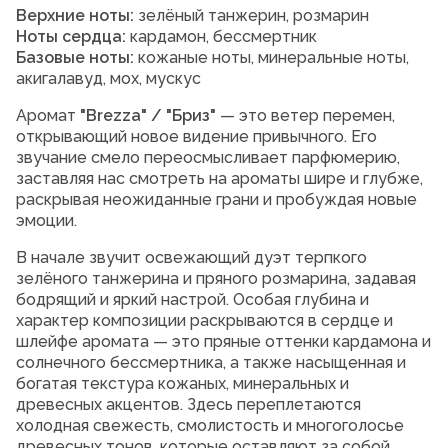
Верхние ноты:
зелёный танжерин, розмарин
Ноты сердца:
кардамон, бессмертник
Базовые ноты:
кожаные ноты, минеральные ноты,
акигалавуд, мох, мускус
Аромат
"Brezza" / "Бриз"
— это ветер перемен,
открывающий новое видение привычного. Его
звучание смело переосмысливает парфюмерию,
заставляя нас смотреть на ароматы шире и глубже,
раскрывая неожиданные грани и пробуждая новые
эмоции.
В начале звучит освежающий дуэт терпкого
зелёного танжерина и пряного розмарина, задавая
бодрящий и яркий настрой. Особая глубина и
характер композиции раскрываются в сердце и
шлейфе аромата — это пряные оттенки кардамона и
солнечного бессмертника, а также насыщенная и
богатая текстура кожаных, минеральных и
древесных акцентов. Здесь переплетаются
холодная свежесть, смолистость и многоголосье
древесных тонов, которые оставляют за собой