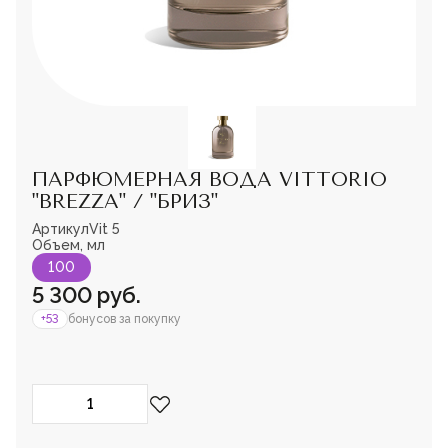
Мужская парфюмерия
Доставка и оплата
Магазины
Блог
Контакты
О нас
ПАРФЮМЕРНАЯ ВОДА VITTORIO
Франшиза
Интернет-магазин:
"BREZZA" / "БРИЗ"
+7-987-089-69-00
Артикул
Vit 5
Пожалуйста,
8 (800) 600-94-04
Объем, мл
войдите
или
Заказать звонок
зарегистрируйтесь,
100
чтобы добавить
5 300 руб.
товар в избранное
+53
бонусов за покупку