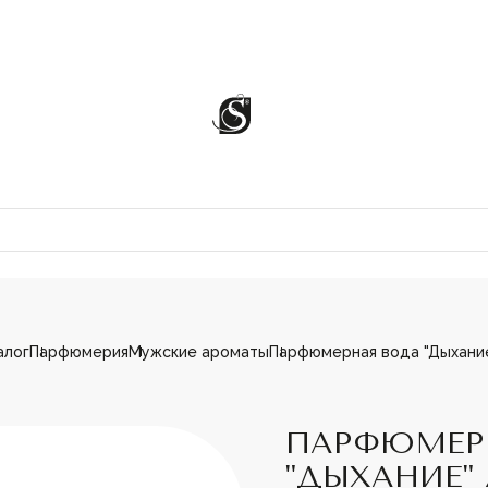
алог
Парфюмерия
Мужские ароматы
Парфюмерная вода "Дыхание"
ЦИИ
ПАРФЮМЕР
"ДЫХАНИЕ" 