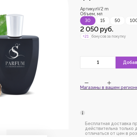
Артикул
V2 m
Объем, мл
Пожалуйс
30
15
50
10
зарегист
добавить
2 050 руб.
+21
бонусов за покупку
Магазины в вашем регион
Бесплатная доставка пр
действительна только 
отличаться от цен в ро