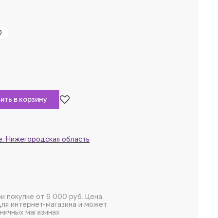
та,
войдите
или
0
рируйтесь,
чтобы
 товар в избранное
е:
Нижегородская область
и покупке от 6 000 руб. Цена
для интернет-магазина и может
зничных магазинах