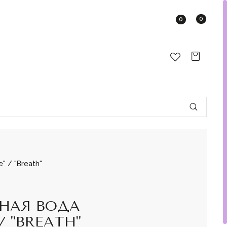
0
0
 / "Breath"
НАЯ ВОДА
/ "BREATH"