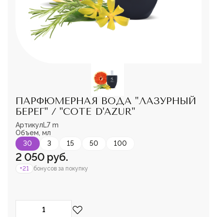
Мужская парфюмерия
Доставка и оплата
Магазины
Блог
Контакты
О нас
Франшиза
Интернет-магазин:
ПАРФЮМЕРНАЯ ВОДА "ЛАЗУРНЫЙ
+7-987-089-69-00
БЕРЕГ" / "COTE D'AZUR"
8 (800) 600-94-04
Заказать звонок
Артикул
L7 m
Пожалуйста,
Объем, мл
войдите
или
зарегистрируйтесь,
30
3
15
50
100
чтобы добавить
2 050 руб.
товар в избранное
+21
бонусов за покупку