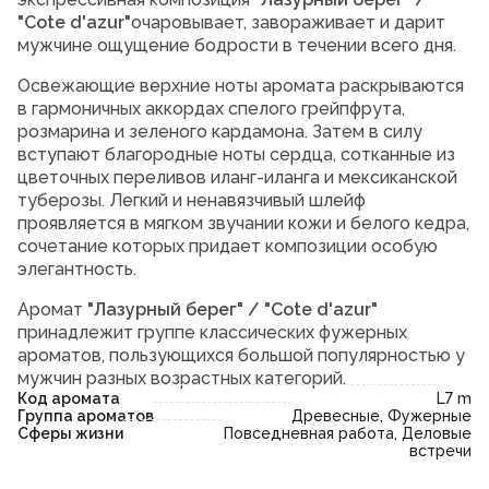
"Cote d'azur"
очаровывает, завораживает и дарит
мужчине ощущение бодрости в течении всего дня.
Освежающие верхние ноты аромата раскрываются
в гармоничных аккордах спелого грейпфрута,
розмарина и зеленого кардамона. Затем в силу
вступают благородные ноты сердца, сотканные из
цветочных переливов иланг-иланга и мексиканской
туберозы. Легкий и ненавязчивый шлейф
проявляется в мягком звучании кожи и белого кедра,
сочетание которых придает композиции особую
элегантность.
Аромат
"Лазурный берег" / "Cote d'azur"
принадлежит группе классических фужерных
ароматов, пользующихся большой популярностью у
мужчин разных возрастных категорий.
Код аромата
L7 m
Группа ароматов
Древесные, Фужерные
Сферы жизни
Повседневная работа, Деловые
встречи