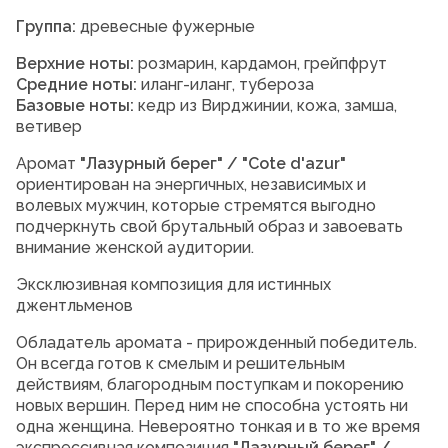
Группа:
древесные фужерные
Верхние ноты:
розмарин, кардамон, грейпфрут
Средние ноты:
иланг-иланг, тубероза
Базовые ноты:
кедр из Вирджинии, кожа, замша,
ветивер
Аромат
"Лазурный берег" / "Cote d'azur"
ориентирован на энергичных, независимых и
волевых мужчин, которые стремятся выгодно
подчеркнуть свой брутальный образ и завоевать
внимание женской аудитории.
Эксклюзивная композиция для истинных
джентльменов
Обладатель аромата - прирожденный победитель.
Он всегда готов к смелым и решительным
действиям, благородным поступкам и покорению
новых вершин. Перед ним не способна устоять ни
одна женщина. Невероятно тонкая и в то же время
экспрессивная композиция
"Лазурный берег" /