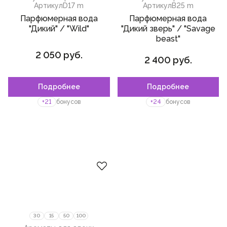
Артикул
D17 m
Артикул
B25 m
Парфюмерная вода
Парфюмерная вода
"Дикий" / "Wild"
"Дикий зверь" / "Savage
beast"
2 050 руб.
2 400 руб.
Подробнее
Подробнее
Пожалуйста,
войдите
или
зарегистрируйтесь,
+21
бонусов
+24
бонусов
чтобы добавить товар в
избранное
30
15
50
100