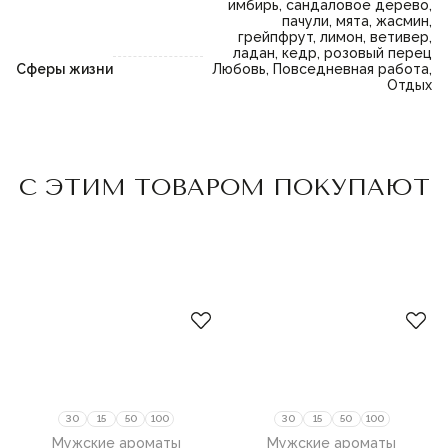
имбирь, сандаловое дерево,
пачули, мята, жасмин,
грейпфрут, лимон, ветивер,
ладан, кедр, розовый перец
Сферы жизни
Любовь, Повседневная работа,
Отдых
Пожалуйста,
войдите
или
Пожалуйста,
войдите
или
С ЭТИМ ТОВАРОМ ПОКУПАЮТ
зарегистрируйтесь,
зарегистрируйтесь,
чтобы добавить товар в
чтобы добавить товар в
избранное
избранное
30
15
50
100
30
15
50
100
Мужские ароматы
Мужские ароматы