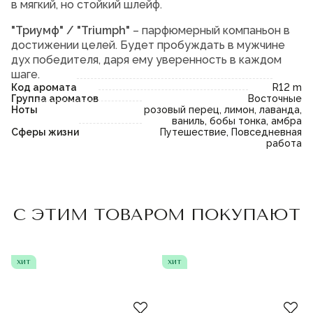
в мягкий, но стойкий шлейф.
"Триумф" / "Triumph"
– парфюмерный компаньон в
достижении целей. Будет пробуждать в мужчине
дух победителя, даря ему уверенность в каждом
шаге.
Код аромата
R12 m
Группа ароматов
Восточные
Ноты
розовый перец, лимон, лаванда,
ваниль, бобы тонка, амбра
Сферы жизни
Путешествие, Повседневная
работа
Пожалуйста,
войдите
или
Пожалуйста,
войдите
или
С ЭТИМ ТОВАРОМ ПОКУПАЮТ
зарегистрируйтесь,
зарегистрируйтесь,
чтобы добавить товар в
чтобы добавить товар в
избранное
избранное
хит
хит