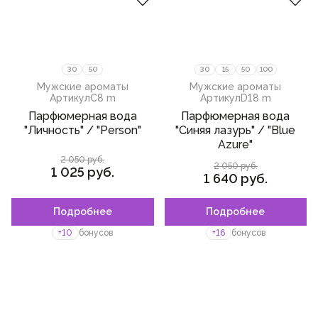
30
50
30
15
50
100
Мужские ароматы
Мужские ароматы
Артикул
C8 m
Артикул
D18 m
Парфюмерная вода
Парфюмерная вода
"Личность" / "Person"
"Синяя лазурь" / "Blue
Azurе"
2 050 руб.
2 050 руб.
1 025 руб.
1 640 руб.
Подробнее
Подробнее
+10
бонусов
+16
бонусов