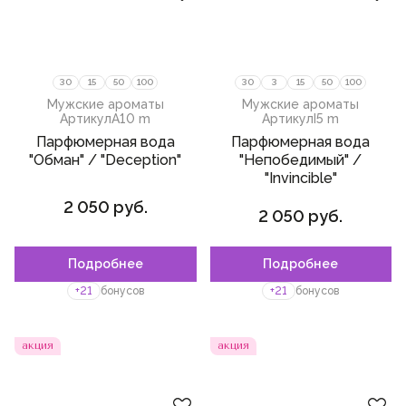
30
15
50
100
30
3
15
50
100
Мужские ароматы
Мужские ароматы
Артикул
A10 m
Артикул
I5 m
Парфюмерная вода
Парфюмерная вода
"Обман" / "Deception"
"Непобедимый" /
"Invincible"
2 050 руб.
2 050 руб.
Подробнее
Подробнее
Пожалуйста,
войдите
или
Пожалуйста,
войдите
или
зарегистрируйтесь,
зарегистрируйтесь,
+21
бонусов
+21
бонусов
чтобы добавить товар в
чтобы добавить товар в
избранное
избранное
акция
акция