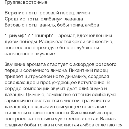
Группа:
восточные
Верхние ноты:
розовый перец, лимон
Средние ноты:
олибанум, лаванда
Базовые ноты:
ваниль, бобы тонка, амбра
"Триумф" / "Triumph"
– аромат, вдохновленный
духом победы. Раскрывается яркой свежестью,
постепенно переходя в более глубокое и
насыщенное звучание.
Звучание аромата стартует с аккордов розового
перца и солнечного лимона. Пикантный перец
придает цитрусовой ноте динамику, создавая
освежающее и пробуждающее вступление. В
сердце композиции звучит дуэт олибанума и
лаванды. Дымные, землистые оттенки олибанума
гармонично сочетаются с чистой, травянистой
лавандой, создавая интригующее сочетание
свежести и таинственности. Финальный аккорд
построен на теплых и чувственных нотах. Ваниль,
сладкие бобы тонка и смолистая амбра сплетаются