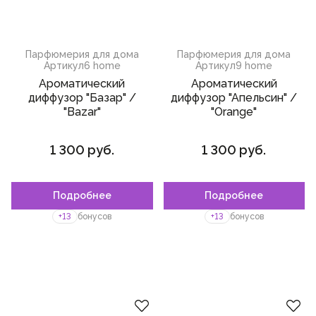
Парфюмерия для дома
Парфюмерия для дома
Артикул
6 home
Артикул
9 home
Ароматический
Ароматический
диффузор "Базар" /
диффузор "Апельсин" /
"Bazar"
"Orange"
1 300 руб.
1 300 руб.
Подробнее
Подробнее
Пожалуйста,
войдите
или
Пожалуйста,
войдите
или
зарегистрируйтесь,
зарегистрируйтесь,
+13
бонусов
+13
бонусов
чтобы добавить товар в
чтобы добавить товар в
избранное
избранное