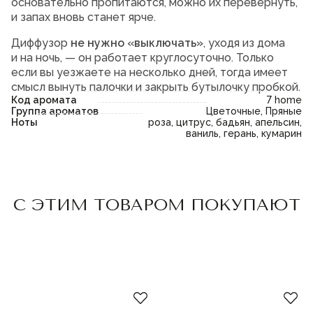
основательно пропитаются, можно их перевернуть,
и запах вновь станет ярче.
Диффузор
не нужно «выключать»
, уходя из дома
и на ночь, — он работает круглосуточно. Только
если вы уезжаете на несколько дней, тогда имеет
смысл вынуть палочки и закрыть бутылочку пробкой.
Код аромата
7 home
Группа ароматов
Цветочные, Пряные
Ноты
роза, цитрус, бадьян, апельсин,
ваниль, герань, кумарин
Пожалуйста,
войдите
или
Пожалуйста,
войдите
или
С ЭТИМ ТОВАРОМ ПОКУПАЮТ
зарегистрируйтесь,
зарегистрируйтесь,
чтобы добавить товар в
чтобы добавить товар в
избранное
избранное