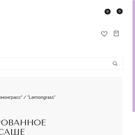
0
0
монграсс" / "Lemongrass"
ОВАННОЕ
 САШЕ