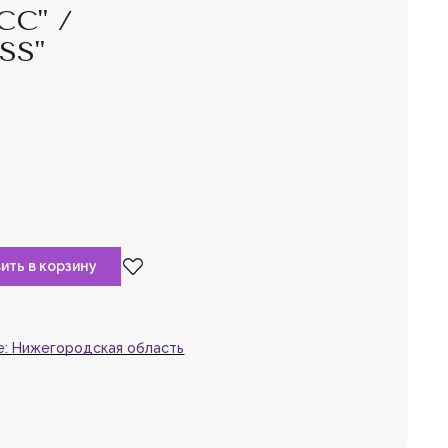
С" /
SS"
та,
войдите
или
рируйтесь,
чтобы
 товар в избранное
е:
Нижегородская область