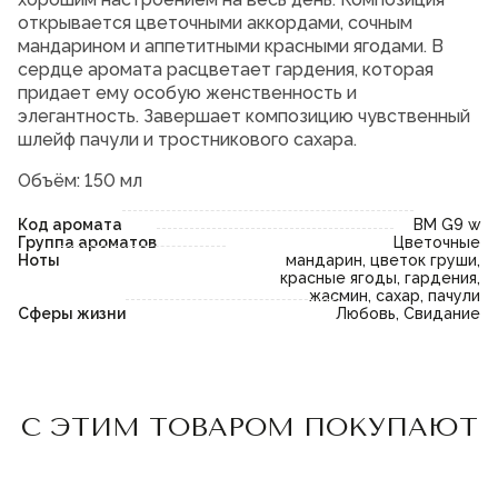
открывается цветочными аккордами, сочным
мандарином и аппетитными красными ягодами. В
сердце аромата расцветает гардения, которая
придает ему особую женственность и
элегантность. Завершает композицию чувственный
шлейф пачули и тростникового сахара.
Объём: 150 мл
Код аромата
BM G9 w
Группа ароматов
Цветочные
Ноты
мандарин, цветок груши,
красные ягоды, гардения,
жасмин, сахар, пачули
Сферы жизни
Любовь, Свидание
Пожалуйста,
войдите
или
Пожалуйста,
войдите
или
С ЭТИМ ТОВАРОМ ПОКУПАЮТ
зарегистрируйтесь,
зарегистрируйтесь,
чтобы добавить товар в
чтобы добавить товар в
избранное
избранное