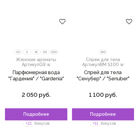
30
3
15
50
100
150
Женские ароматы
Спреи для тела
Артикул
G9 w
Артикул
BM S100 w
Парфюмерная вода
Спрей для тела
"Гардения" / "Gardenia"
"Сенубер" / "Senuber"
2 050 руб.
1 100 руб.
Подробнее
Подробнее
Пожалуйста,
войдите
или
Пожалуйста,
войдите
или
зарегистрируйтесь,
зарегистрируйтесь,
+21
бонусов
+11
бонусов
чтобы добавить товар в
чтобы добавить товар в
избранное
избранное