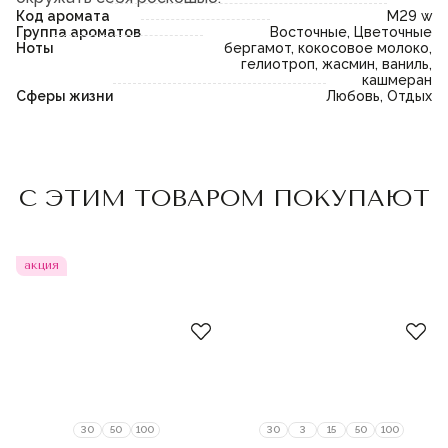
Код аромата
M29 w
Группа ароматов
Восточные, Цветочные
Ноты
бергамот, кокосовое молоко,
гелиотроп, жасмин, ваниль,
кашмеран
Сферы жизни
Любовь, Отдых
Пожалуйста,
войдите
или
Пожалуйста,
войдите
или
С ЭТИМ ТОВАРОМ ПОКУПАЮТ
зарегистрируйтесь,
зарегистрируйтесь,
чтобы добавить товар в
чтобы добавить товар в
избранное
избранное
акция
30
50
100
30
3
15
50
100