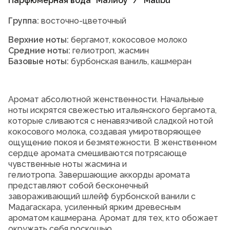
Парфюмерная вода "Малибу" / "Malibu"
Группа:
восточно-цветочный
Верхние ноты:
бергамот, кокосовое молоко
Средние ноты:
гелиотроп, жасмин
Базовые ноты:
бурбонская ваниль, кашмеран
Аромат абсолютной женственности. Начальные
ноты искрятся свежестью итальянского бергамота,
которые сливаются с ненавязчивой сладкой нотой
кокосового молока, создавая умиротворяющее
ощущение покоя и безмятежности. В женственном
сердце аромата смешиваются потрясающе
чувственные ноты жасмина и
гелиотропа. Завершающие аккорды аромата
представляют собой бесконечный
завораживающий шлейф бурбонской ванили с
Мадагаскара, усиленный ярким древесным
ароматом кашмерана. Аромат для тех, кто обожает
окружать себя роскошью.