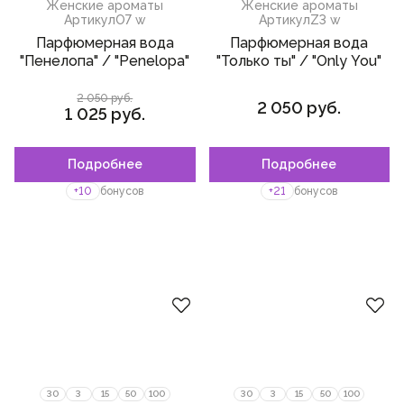
Женские ароматы
Женские ароматы
Артикул
O7 w
Артикул
Z3 w
Парфюмерная вода
Парфюмерная вода
"Пенелопа" / "Penelopa"
"Только ты" / "Only You"
2 050 руб.
2 050 руб.
1 025 руб.
Подробнее
Подробнее
Пожалуйста,
войдите
или
Пожалуйста,
войдите
или
зарегистрируйтесь,
зарегистрируйтесь,
+10
бонусов
+21
бонусов
чтобы добавить товар в
чтобы добавить товар в
избранное
избранное
30
3
15
50
100
30
3
15
50
100