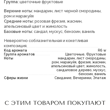
Группа:
цветочные фруктовые
Верхние ноты:
мандарин, лист черной смородины,
ром и маракуйя
Средние ноты:
розовая фрезия, жасмин,
апельсиновый цвет и жимолость
Базовые ноты:
сандал, мускус, бензоин, ваниль
Невероятно соблазнительная и кокетливая
композиция.
Код аромата
R6 w
Группа ароматов
Цветочные, Фруктовые
Ноты
мандарин, лист смородины,
ром, маракуйя, фрезия, жасмин,
апельсиновый цвет, жимолость,
сандаловое дерево, мускус,
бензоин, ваниль
Сферы жизни
Свидание, Вечеринки, Эпатаж
Пожалуйста,
войдите
или
Пожалуйста,
войдите
или
С ЭТИМ ТОВАРОМ ПОКУПАЮТ
зарегистрируйтесь,
зарегистрируйтесь,
чтобы добавить товар в
чтобы добавить товар в
избранное
избранное