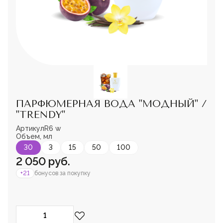
Мужская парфюмерия
Доставка и оплата
Магазины
Блог
Контакты
О нас
Франшиза
Интернет-магазин:
ПАРФЮМЕРНАЯ ВОДА "МОДНЫЙ" /
+7-987-089-69-00
"TRENDY"
8 (800) 600-94-04
Заказать звонок
Артикул
R6 w
Пожалуйста,
Объем, мл
войдите
или
зарегистрируйтесь,
30
3
15
50
100
чтобы добавить
2 050 руб.
товар в избранное
+21
бонусов за покупку