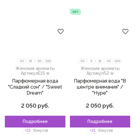
хит
30
15
50
100
30
3
15
50
100
Женские ароматы
Женские ароматы
Артикул
E15 w
Артикул
S2 w
Парфюмерная вода
Парфюмерная вода "В
"Сладкий сон" / "Sweet
центре внимания" /
Dream"
"Hype"
2 050 руб.
2 050 руб.
Подробнее
Подробнее
Пожалуйста,
войдите
или
Пожалуйста,
войдите
или
зарегистрируйтесь,
зарегистрируйтесь,
+21
бонусов
+21
бонусов
чтобы добавить товар в
чтобы добавить товар в