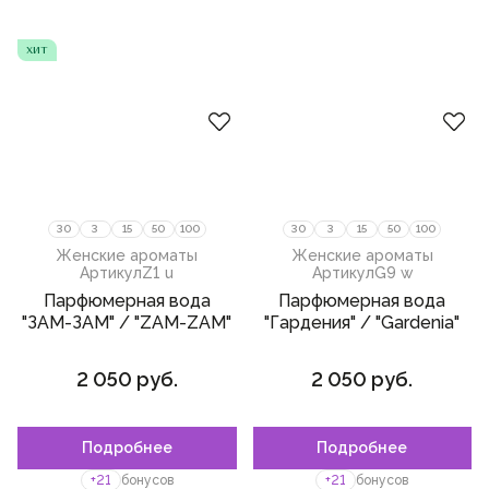
избранное
избранное
хит
30
3
15
50
100
30
3
15
50
100
Женские ароматы
Женские ароматы
Артикул
Z1 u
Артикул
G9 w
Парфюмерная вода
Парфюмерная вода
"ЗАМ-ЗАМ" / "ZAM-ZAM"
"Гардения" / "Gardenia"
2 050 руб.
2 050 руб.
Подробнее
Подробнее
+21
бонусов
+21
бонусов