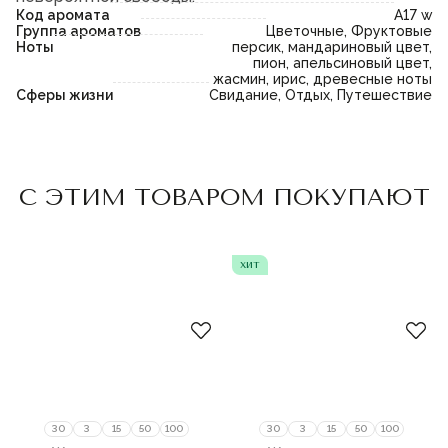
Код аромата
A17 w
Группа ароматов
Цветочные, Фруктовые
Ноты
персик, мандариновый цвет,
пион, апельсиновый цвет,
жасмин, ирис, древесные ноты
Сферы жизни
Свидание, Отдых, Путешествие
Пожалуйста,
войдите
или
Пожалуйста,
войдите
или
С ЭТИМ ТОВАРОМ ПОКУПАЮТ
зарегистрируйтесь,
зарегистрируйтесь,
чтобы добавить товар в
чтобы добавить товар в
избранное
избранное
хит
30
3
15
50
100
30
3
15
50
100