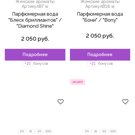
Женские ароматы
Женские ароматы
Артикул
B7 w
Артикул
B18 w
Парфюмерная вода
Парфюмерная вода
"Блеск бриллиантов" /
"Бони" / "Bony"
"Diamond Shine"
2 050 руб.
2 050 руб.
Подробнее
Подробнее
Пожалуйста,
войдите
или
Пожалуйста,
войдите
или
зарегистрируйтесь,
зарегистрируйтесь,
+21
бонусов
+21
бонусов
чтобы добавить товар в
чтобы добавить товар в
избранное
избранное
акция
30
15
50
100
30
15
50
100