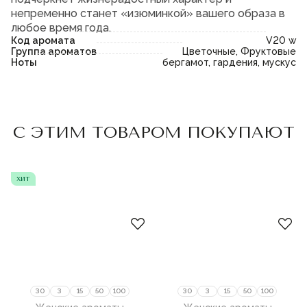
непременно станет «изюминкой» вашего образа в
любое время года.
Код аромата
V20 w
Группа ароматов
Цветочные, Фруктовые
Ноты
бергамот, гардения, мускус
Пожалуйста,
войдите
или
Пожалуйста,
войдите
или
С ЭТИМ ТОВАРОМ ПОКУПАЮТ
зарегистрируйтесь,
зарегистрируйтесь,
чтобы добавить товар в
чтобы добавить товар в
избранное
избранное
хит
30
3
15
50
100
30
3
15
50
100