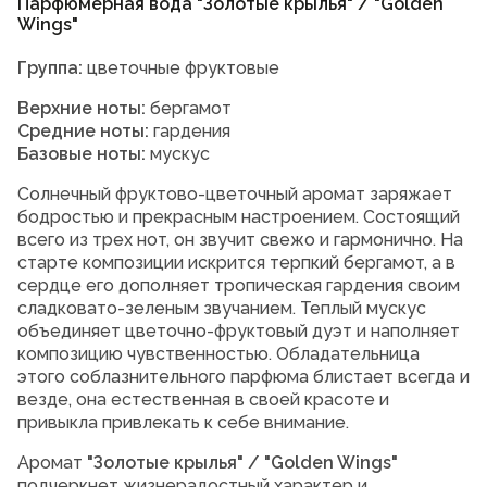
Парфюмерная вода "Золотые крылья" / "Golden
Wings"
Группа:
цветочные фруктовые
Верхние ноты:
бергамот
Средние ноты:
гардения
Базовые ноты:
мускус
Солнечный фруктово-цветочный аромат заряжает
бодростью и прекрасным настроением. Состоящий
всего из трех нот, он звучит свежо и гармонично. На
старте композиции искрится терпкий бергамот, а в
сердце его дополняет тропическая гардения своим
сладковато-зеленым звучанием. Теплый мускус
объединяет цветочно-фруктовый дуэт и наполняет
композицию чувственностью. Обладательница
этого соблазнительного парфюма блистает всегда и
везде, она естественная в своей красоте и
привыкла привлекать к себе внимание.
Аромат
"Золотые крылья" / "Golden Wings"
подчеркнет жизнерадостный характер и