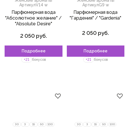
Женские ароматы
Женские ароматы
Артикул
V14 w
Артикул
G9 w
Парфюмерная вода
Парфюмерная вода
"Абсолютное желание" /
"Гардения" / "Gardenia"
"Absolute Desire"
2 050 руб.
2 050 руб.
Подробнее
Подробнее
Пожалуйста,
войдите
или
Пожалуйста,
войдите
или
зарегистрируйтесь,
зарегистрируйтесь,
+21
бонусов
+21
бонусов
чтобы добавить товар в
чтобы добавить товар в
избранное
избранное
30
3
15
50
100
30
3
15
50
100