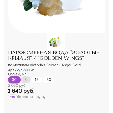
Мужская парфюмерия
Доставка и оплата
Магазины
Блог
Контакты
О нас
Франшиза
Интернет-магазин:
ПАРФЮМЕРНАЯ ВОДА "ЗОЛОТЫЕ
+7-987-089-69-00
КРЫЛЬЯ" / "GOLDEN WINGS"
8 (800) 600-94-04
Заказать звонок
по мотивам Victoria's Secret - Angel Gold
Артикул
V20 w
Объем, мл
Пожалуйста,
войдите
или
30
3
15
50
зарегистрируйтесь,
2 050 руб.
чтобы добавить
1 640 руб.
товар в избранное
+16
бонусов за покупку