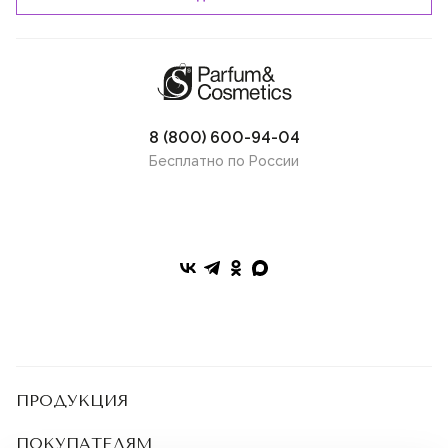
лавр
лилия
зеленый чай
базилик
8 (800) 600-94-04
кофе
Бесплатно по России
амбретта
зеленые ноты
корень ириса
гиацинт
лотос
инжир
персиковый цвет
ПРОДУКЦИЯ
мята
Парфюмерия
Косметика
ПОКУПАТЕЛЯМ
сосновая игла