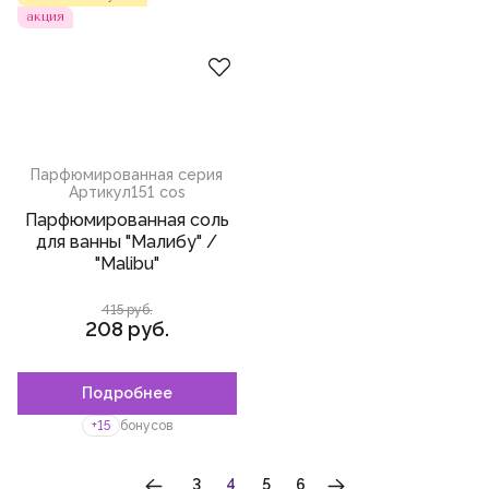
мох
акция
имбирь
кардамон
османтус
соль
Парфюмированная серия
Артикул
151 cos
замша
Парфюмированная соль
кожа
для ванны "Малибу" /
"Malibu"
давана
415 руб.
гвоздика
208 руб.
шафран
уд
Подробнее
мастиковое дерево
+15
бонусов
гальбанум
НУМЕРАЦИЯ
…
3
4
5
6