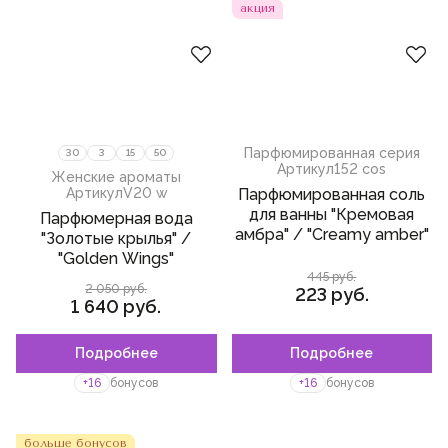
акция
гранат
кипарис
гелиотроп
слива
Парфюмированная серия
30
3
15
50
чай
Артикул
152 cos
Женские ароматы
пралине
Артикул
V20 w
Парфюмированная соль
для ванны "Кремовая
Парфюмерная вода
петитгрейн
амбра" / "Creamy amber"
"Золотые крылья" /
"Golden Wings"
груша
445 руб.
2 050 руб.
223 руб.
тубероза
1 640 руб.
пион
Подробнее
Подробнее
Пожалуйста,
войдите
или
цикламен
зарегистрируйтесь,
+16
бонусов
+16
бонусов
чтобы добавить товар в
апельсиновый цвет
избранное
лист смородины
больше бонусов