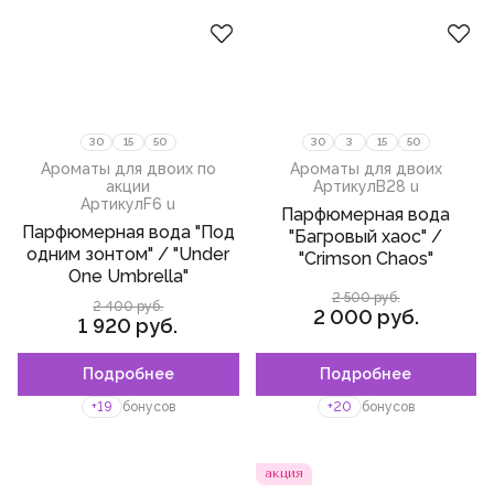
Сбросить
Эпатаж
ветивер
Страсть
кашмеран
Свидание
ирис
Деловые встречи
30
15
50
30
3
15
50
грейпфрут
Ароматы для двоих по
Ароматы для двоих
персик
акции
Артикул
B28 u
Артикул
F6 u
Парфюмерная вода
можжевельник
Парфюмерная вода "Под
"Багровый хаос" /
одним зонтом" / "Under
"Crimson Chaos"
черная смородина
One Umbrella"
ладан
2 500 руб.
2 400 руб.
2 000 руб.
1 920 руб.
мед
шалфей
Подробнее
Подробнее
Пожалуйста,
войдите
или
Пожалуйста,
войдите
или
зарегистрируйтесь,
зарегистрируйтесь,
+19
бонусов
+20
бонусов
чтобы добавить товар в
дубовый мох
чтобы добавить товар в
избранное
избранное
перец
акция
белые цветы