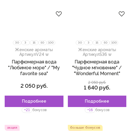
магнолия
фрезия
малина
лаванда
30
3
15
50
100
30
3
15
50
100
бензоин
Женские ароматы
Женские ароматы
Артикул
V24 w
Артикул
S36 w
миндаль
Парфюмерная вода
Парфюмерная вода
"Любимое море" / "My
"Чудное мгновение" /
бобы тонка
favorite sea"
"Wonderful Moment"
нероли
2 050 руб.
2 050 руб.
1 640 руб.
ананас
лабданум
Подробнее
Подробнее
Пожалуйста,
войдите
или
Пожалуйста,
войдите
или
зарегистрируйтесь,
зарегистрируйтесь,
гардения
+21
бонусов
+16
бонусов
чтобы добавить товар в
чтобы добавить товар в
избранное
избранное
белый мускус
кумарин
акция
больше бонусов