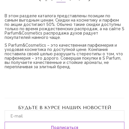
табак
СТРАНИЦ
герань
В этом разделе каталога представлены позиции по
самым выгодным ценам. Скидки на косметику и парфюм
иланг-иланг
по акции достигают 50%. Обычно такие скидки доступны
только по время рождественских распродаж, а на сайте S
арбуз
Parfum&Cosmetics распродажа духов радует
покупателей намного чаще.
орхидея
S Parfum&Cosmetics – это качественная парфюмерия и
уходовая косметика по доступной цене. Компания
розовый перец
поставила своей целью разрушить стереотипы о том, что
парфюмерия – это дорого. Совершая покупки в S Parfum,
кокосовое молоко
вы получаете качественные и стойкие ароматы, не
переплачивая за элитный бренд.
яблоко
амброксан
ревень
мускатный орех
БУДЬТЕ В КУРСЕ НАШИХ НОВОСТЕЙ
ландыш
цветочные ноты