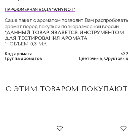
ПАРФЮМЕРНАЯ ВОДА "WHY NOT"
Саше пакет с ароматом позволит Вам распробовать
аромат перед покупкой полноразмерной версии.
*ДАННЫЙ ТОВАР ЯВЛЯЕТСЯ ИНСТРУМЕНТОМ
ДЛЯ ТЕСТИРОВАНИЯ АРОМАТА
** ОБЪЕМ 0,3 МЛ
Код аромата
s32
Группа ароматов
Цветочные, Фруктовые
Пожалуйста,
войдите
или
Пожалуйста,
войдите
или
С ЭТИМ ТОВАРОМ ПОКУПАЮТ
зарегистрируйтесь,
зарегистрируйтесь,
чтобы добавить товар в
чтобы добавить товар в
избранное
избранное