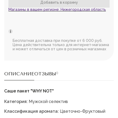
Мужская парфюмерия
Магазины в вашем регионе:
Нижегородская область
Доставка и оплата
Магазины
Блог
Контакты
Бесплатная доставка при покупке от 6 000 руб.
О нас
Цена действительна только для интернет-магазина
Франшиза
и может отличаться от цен в розничных магазинах
Интернет-магазин:
+7-987-089-69-00
8 (800) 600-94-04
Заказать звонок
ОПИСАНИЕ
ОТЗЫВЫ
0
Саше пакет "WHY NOT"
Категория:
Мужской селектив
Классификация аромата:
Цветочно-Фруктовый