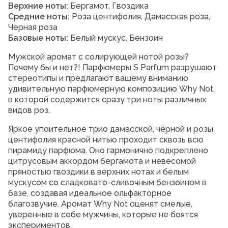
Верхние ноты:
Бергамот, Гвоздика
Средние ноты:
Роза центифолия, Дамасская роза,
Черная роза
Базовые ноты:
Белый мускус, Бензоин
Мужской аромат с солирующей нотой розы?
Почему бы и нет?! Парфюмеры S Parfum разрушают
стереотипы и предлагают вашему вниманию
удивительную парфюмерную композицию Why Not,
в которой содержится сразу три ноты различных
видов роз.
Яркое упоительное трио дамасской, чёрной и розы
центифолия красной нитью проходит сквозь всю
пирамиду парфюма. Оно гармонично подкреплено
цитрусовым аккордом бергамота и невесомой
пряностью гвоздики в верхних нотах и белым
мускусом со сладковато-сливочным бензоином в
базе, создавая идеальное ольфакторное
благозвучие. Аромат Why Not оценят смелые,
уверенные в себе мужчины, которые не боятся
экспериментов.