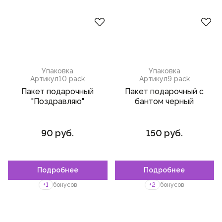
панна-котта
Упаковка
Упаковка
Артикул
10 pack
Артикул
9 pack
Пакет подарочный
Пакет подарочный с
"Поздравляю"
бантом черный
90 руб.
150 руб.
Подробнее
Подробнее
Пожалуйста,
войдите
или
зарегистрируйтесь,
+1
бонусов
+2
бонусов
чтобы добавить товар в
избранное