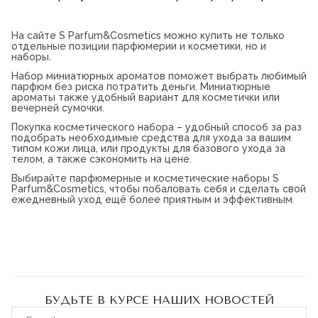
Мужская парфюмерия
Парфюмированные наборы
Наборы для красоты
На сайте S Parfum&Cosmetics можно купить не только
Доставка и оплата
отдельные позиции парфюмерии и косметики, но и
наборы.
Магазины
Блог
Набор миниатюрных ароматов поможет выбрать любимый
Контакты
парфюм без риска потратить деньги. Миниатюрные
ароматы также удобный вариант для косметички или
вечерней сумочки.
О нас
Покупка косметического набора – удобный способ за раз
Франшиза
подобрать необходимые средства для ухода за вашим
Интернет-магазин:
типом кожи лица, или продукты для базового ухода за
+7-987-089-69-00
телом, а также сэкономить на цене.
8 (800) 600-94-04
Выбирайте парфюмерные и косметические наборы S
Заказать звонок
Parfum&Cosmetics, чтобы побаловать себя и сделать свой
ежедневный уход ещё более приятным и эффективным.
БУДЬТЕ В КУРСЕ НАШИХ НОВОСТЕЙ