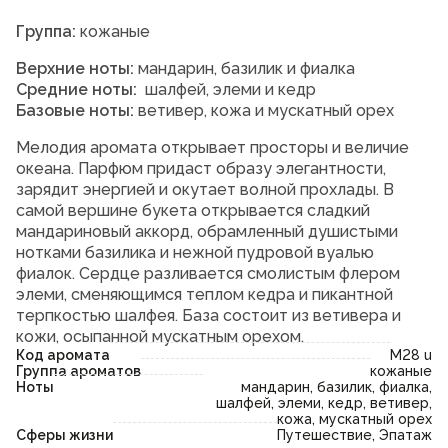
Группа:
кожаные
Верхние ноты:
мандарин, базилик и фиалка
Средние ноты:
шалфей, элеми и кедр
Базовые ноты:
ветивер, кожа и мускатный орех
Мелодия аромата открывает просторы и величие
океана. Парфюм придаст образу элегантности,
зарядит энергией и окутает волной прохлады. В
самой вершине букета открывается сладкий
мандариновый аккорд, обрамленный душистыми
нотками базилика и нежной пудровой вуалью
фиалок. Сердце разливается смолистым флером
элеми, сменяющимся теплом кедра и пикантной
терпкостью шалфея. База состоит из ветивера и
кожи, осыпанной мускатным орехом.
Код аромата
M28 u
Группа ароматов
кожаные
Ноты
мандарин, базилик, фиалка,
шалфей, элеми, кедр, ветивер,
кожа, мускатный орех
Сферы жизни
Путешествие, Эпатаж