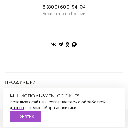
8 (800) 600-94-04
Бесплатно по России
ПРОДУКЦИЯ
Подарочные сертификаты
Парфюмерия
ПОКУПАТЕЛЯМ
МЫ ИСПОЛЬЗУЕМ COOKIES
Косметика
Бонусная программа
Наборы
Используя сайт, вы соглашаетесь с
обработкой
Магазины
Дополнительно
ИНФОРМАЦИЯ
данных
с целью сбора аналитики
Доставка и оплата
О нас
Обмен и возврат
Франшиза
© 2026 S Parfum&Cosmetics
Понятно
Блог
Вакансии
Политика обработки персональных данных
Публичная оферта
Часто задаваемые вопросы
Создание сайта: