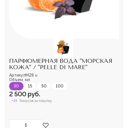
Мужская парфюмерия
Доставка и оплата
Магазины
Блог
Контакты
О нас
Франшиза
Интернет-магазин:
ПАРФЮМЕРНАЯ ВОДА "МОРСКАЯ
+7-987-089-69-00
КОЖА" / "PELLE DI MARE"
8 (800) 600-94-04
Заказать звонок
Артикул
M28 u
Пожалуйста,
Объем, мл
войдите
или
зарегистрируйтесь,
30
15
50
100
чтобы добавить
2 500 руб.
товар в избранное
+25
бонусов за покупку