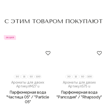
Пожалуйста,
войдите
или
Пожалуйста,
войдите
или
С ЭТИМ ТОВАРОМ ПОКУПАЮТ
зарегистрируйтесь,
зарегистрируйтесь,
чтобы добавить товар в
чтобы добавить товар в
избранное
избранное
акция
30
15
50
100
30
15
50
100
Ароматы для двоих
Ароматы для двоих
Артикул
M27 u
Артикул
S75 u
Парфюмерная вода
Парфюмерная вода
"Частица 05" / "Particle
"Рапсодия" / "Rhapsody"
05"