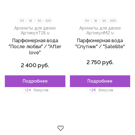
30
15
50
100
30
15
50
100
Ароматы для двоих
Ароматы для двоих
Артикул
T18 u
Артикул
M2 u
Парфюмерная вода
Парфюмерная вода
"После любви" / "After
"Спутник" / "Satellite"
love"
2 750 руб.
2 400 руб.
Подробнее
Подробнее
Пожалуйста,
войдите
или
зарегистрируйтесь,
+24
бонусов
+28
бонусов
чтобы добавить товар в
избранное