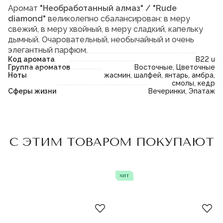
Аромат
"Необработанный алмаз" / "Rude
diamond"
великолепно сбалансирован: в меру
свежий, в меру хвойный, в меру сладкий, капельку
дымный. Очаровательный, необычайный и очень
элегантный парфюм.
Код аромата
B22 u
Группа ароматов
Восточные, Цветочные
Ноты
жасмин, шалфей, янтарь, амбра,
смолы, кедр
Сферы жизни
Вечеринки, Эпатаж
Пожалуйста,
войдите
или
Пожалуйста,
войдите
или
С ЭТИМ ТОВАРОМ ПОКУПАЮТ
зарегистрируйтесь,
зарегистрируйтесь,
чтобы добавить товар в
чтобы добавить товар в
избранное
избранное
хит