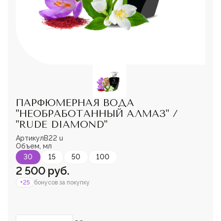
Мужская парфюмерия
Доставка и оплата
Магазины
Блог
Контакты
О нас
Франшиза
Интернет-магазин:
ПАРФЮМЕРНАЯ ВОДА
+7-987-089-69-00
"НЕОБРАБОТАННЫЙ АЛМАЗ" /
8 (800) 600-94-04
"RUDE DIAMOND"
Заказать звонок
Артикул
B22 u
Пожалуйста,
Объем, мл
войдите
или
зарегистрируйтесь,
30
15
50
100
чтобы добавить
2 500 руб.
товар в избранное
+25
бонусов за покупку