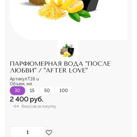
Мужская парфюмерия
Доставка и оплата
Магазины
Блог
Контакты
О нас
Франшиза
Интернет-магазин:
ПАРФЮМЕРНАЯ ВОДА "ПОСЛЕ
+7-987-089-69-00
ЛЮБВИ" / "AFTER LOVE"
8 (800) 600-94-04
Заказать звонок
Артикул
T18 u
Пожалуйста,
Объем, мл
войдите
или
зарегистрируйтесь,
30
15
50
100
чтобы добавить
2 400 руб.
товар в избранное
+24
бонусов за покупку