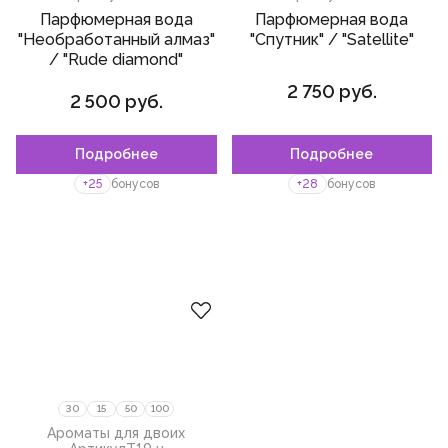
Парфюмерная вода
Парфюмерная вода
"Необработанный алмаз"
"Спутник" / "Satellite"
/ "Rude diamond"
2 750 руб.
2 500 руб.
Подробнее
Подробнее
Пожалуйста,
войдите
или
зарегистрируйтесь,
+25
бонусов
+28
бонусов
чтобы добавить товар в
избранное
30
15
50
100
Ароматы для двоих