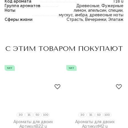
Код аромата
T18 u
Группа ароматов
Древесные, Фужерные
Ноты
лимон, апельсин, специи,
мускус, амбра, древесные ноты
Сферы жизни
Страсть, Вечеринки, Эпатаж
Пожалуйста,
войдите
или
Пожалуйста,
войдите
или
С ЭТИМ ТОВАРОМ ПОКУПАЮТ
зарегистрируйтесь,
зарегистрируйтесь,
чтобы добавить товар в
чтобы добавить товар в
избранное
избранное
хит
хит
30
15
50
100
30
15
50
100
Ароматы для двоих
Ароматы для двоих
Артикул
B22 u
Артикул
M2 u