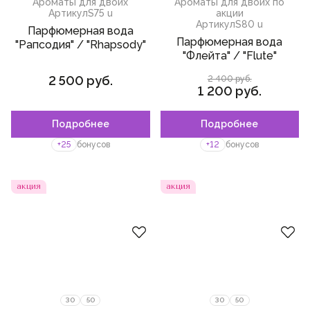
Ароматы для двоих
Ароматы для двоих по
Артикул
S75 u
акции
Артикул
S80 u
Парфюмерная вода
Парфюмерная вода
"Рапсодия" / "Rhapsody"
"Флейта" / "Flute"
2 500 руб.
2 400 руб.
1 200 руб.
Подробнее
Подробнее
Пожалуйста,
войдите
или
Пожалуйста,
войдите
или
зарегистрируйтесь,
зарегистрируйтесь,
+25
бонусов
+12
бонусов
чтобы добавить товар в
чтобы добавить товар в
избранное
избранное
акция
акция
30
50
30
50