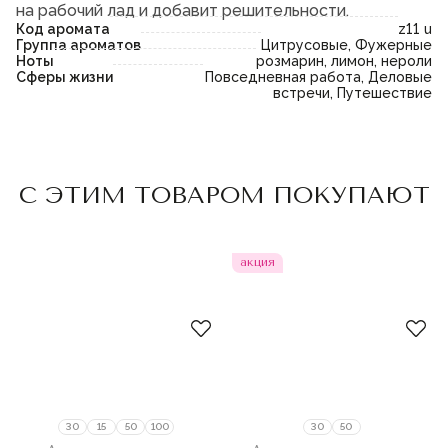
на рабочий лад и добавит решительности.
Код аромата
z11 u
Группа ароматов
Цитрусовые, Фужерные
Ноты
розмарин, лимон, нероли
Сферы жизни
Повседневная работа, Деловые
встречи, Путешествие
Пожалуйста,
войдите
или
Пожалуйста,
войдите
или
С ЭТИМ ТОВАРОМ ПОКУПАЮТ
зарегистрируйтесь,
зарегистрируйтесь,
чтобы добавить товар в
чтобы добавить товар в
избранное
избранное
акция
30
15
50
100
30
50