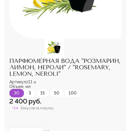
Мужская парфюмерия
Доставка и оплата
Магазины
Блог
Контакты
О нас
Франшиза
Интернет-магазин:
ПАРФЮМЕРНАЯ ВОДА "РОЗМАРИН,
+7-987-089-69-00
ЛИМОН, НЕРОЛИ" / "ROSEMARY,
8 (800) 600-94-04
LEMON, NEROLI"
Заказать звонок
Артикул
z11 u
Пожалуйста,
Объем, мл
войдите
или
зарегистрируйтесь,
30
3
15
50
100
чтобы добавить
2 400 руб.
товар в избранное
+24
бонусов за покупку