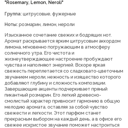
"Rosemary, Lemon, Neroli"
Группа:
цитрусовые, фужерные
Ноты:
розмарин, лимон, нероли
Изысканное сочетание свежих и бодрящих нот.
Аромат раскрывается ярким цитрусовым аккордом
лимона, мгновенно погружающим в атмосферу
солнечного утра. Его чистота и
жизнеутверждающее настроение пробуждают
чувства и наполняют энергией. Вскоре яркая
свежесть переплетается со сладковато-цветочным
звучанием нероли, нежность и изящество которого
добавляют глубину и сложность композиции.
Завершающие акценты подчеркивает пряный
пикантный розмарин. Его легкий древесно-
смолистый характер привносит гармонию в общую
мелодию аромата, оставляя за собой чувство
свежести и легкости. Этот парфюм станет
прекрасным выбором на каждый день, а в офисе его
свежее искристое звучание поможет настроиться