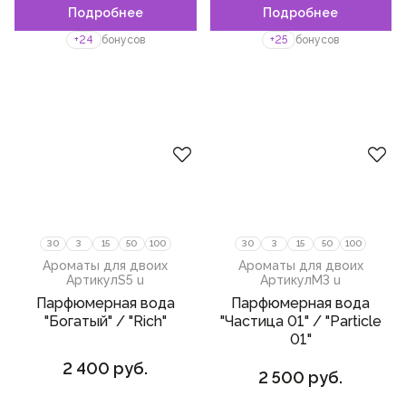
Подробнее
Подробнее
Пожалуйста,
войдите
или
Пожалуйста,
войдите
или
Сбросить
Свидание
зарегистрируйтесь,
зарегистрируйтесь,
лимон
+24
бонусов
+25
бонусов
чтобы добавить товар в
чтобы добавить товар в
Любовь
избранное
избранное
гелиотроп
Страсть
бобы тонка
Деловые встречи
шалфей
амброксан
персик
имбирь
ирис
30
3
15
50
100
30
3
15
50
100
Ароматы для двоих
Ароматы для двоих
яблоко
Артикул
S5 u
Артикул
M3 u
Парфюмерная вода
Парфюмерная вода
грейпфрут
"Богатый" / "Rich"
"Частица 01" / "Particle
малина
01"
2 400 руб.
груша
2 500 руб.
нероли