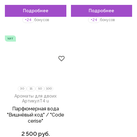
магнолия
Подробнее
Подробнее
Пожалуйста,
войдите
или
орхидея
зарегистрируйтесь,
+24
бонусов
+24
бонусов
чтобы добавить товар в
фрезия
избранное
розовый перец
хит
пралине
личи
мускатный орех
пион
бензоин
30
15
50
100
Ароматы для двоих
лист смородины
Артикул
T4 u
Парфюмерная вода
корень ириса
"Вишнёвый код" / "Сode
лотос
cerise"
шоколад
2 500 руб.