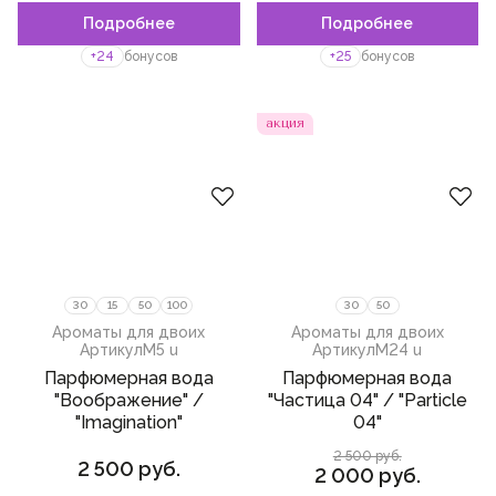
Подробнее
Подробнее
Пожалуйста,
войдите
или
Пожалуйста,
войдите
или
кардамон
зарегистрируйтесь,
зарегистрируйтесь,
+24
бонусов
+25
бонусов
чтобы добавить товар в
чтобы добавить товар в
османтус
избранное
избранное
iso e super
акция
черный перец
черная смородина
кашмеран
слива
фруктовые ноты
30
15
50
100
30
50
лаванда
Ароматы для двоих
Ароматы для двоих
Артикул
M5 u
Артикул
M24 u
апельсиновый цвет
Парфюмерная вода
Парфюмерная вода
"Воображение" /
"Частица 04" / "Particle
базилик
"Imagination"
04"
миндаль
2 500 руб.
2 500 руб.
2 000 руб.
мох