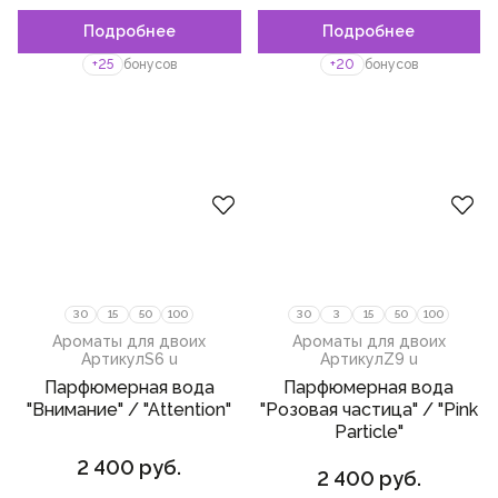
ананас
Подробнее
Подробнее
Пожалуйста,
войдите
или
Пожалуйста,
войдите
или
зарегистрируйтесь,
зарегистрируйтесь,
мед
+25
бонусов
+20
бонусов
чтобы добавить товар в
чтобы добавить товар в
избранное
избранное
взбитые сливки
карамель
кожа
гвоздика
уд
янтарь
30
15
50
100
30
3
15
50
100
водоросли
Ароматы для двоих
Ароматы для двоих
Артикул
S6 u
Артикул
Z9 u
сандал
Парфюмерная вода
Парфюмерная вода
акигалавуд
"Внимание" / "Attention"
"Розовая частица" / "Pink
Particle"
перец
2 400 руб.
2 400 руб.
белые цветы