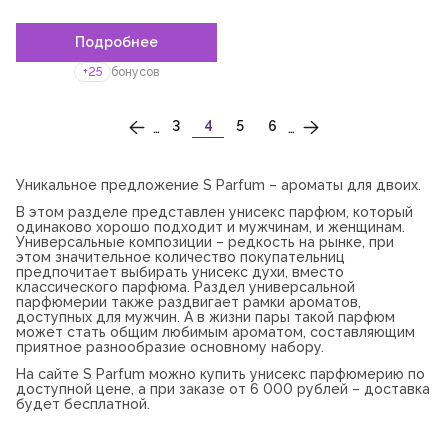
сахар
Подробнее
ром
+25
бонусов
кокос
гардения
НУМЕРАЦИЯ
…
…
3
4
5
6
СТРАНИЦ
ягоды
корица
Уникальное предложение S Parfum – ароматы для двоих.
В этом разделе представлен унисекс парфюм, который
папирус
одинаково хорошо подходит и мужчинам, и женщинам.
Универсальные композиции – редкость на рынке, при
специи
этом значительное количество покупательниц
предпочитает выбирать унисекс духи, вместо
дуб
классического парфюма. Раздел универсальной
парфюмерии также раздвигает рамки ароматов,
розмарин
доступных для мужчин. А в жизни пары такой парфюм
может стать общим любимым ароматом, составляющим
приятное разнообразие основному набору.
шафран
На сайте S Parfum можно купить унисекс парфюмерию по
гедион
доступной цене, а при заказе от 6 000 рублей – доставка
будет бесплатной.
можжевельник