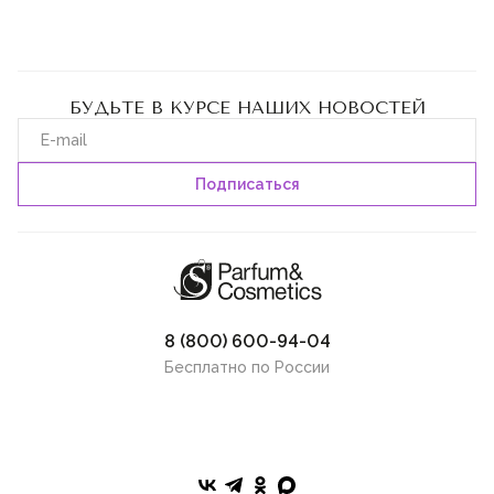
мастиковое дерево
бузина
лист инжира
БУДЬТЕ В КУРСЕ НАШИХ НОВОСТЕЙ
белый шоколад
мороженое
цитрус
герань
дубовый мох
иланг-иланг
8 (800) 600-94-04
свежая трава
Бесплатно по России
кипарис
тубероза
ландыш
цветочные ноты