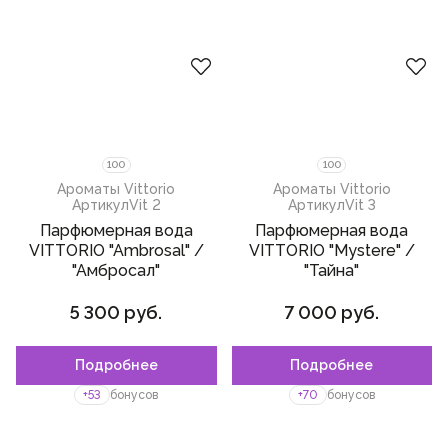
100
100
Ароматы Vittorio
Ароматы Vittorio
Артикул
Vit 2
Артикул
Vit 3
Парфюмерная вода
Парфюмерная вода
VITTORIO "Ambrosal" /
VITTORIO "Mystere" /
"Амбросал"
"Тайна"
5 300 руб.
7 000 руб.
Подробнее
Подробнее
Пожалуйста,
войдите
или
Пожалуйста,
войдите
или
зарегистрируйтесь,
зарегистрируйтесь,
+53
бонусов
+70
бонусов
чтобы добавить товар в
чтобы добавить товар в
избранное
избранное