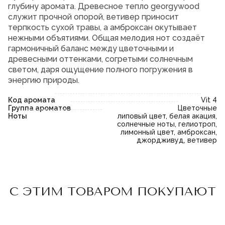
глубину аромата. Древесное тепло georgywood
служит прочной опорой, ветивер приносит
терпкость сухой травы, а амброксан окутывает
нежными объятиями. Общая мелодия нот создаёт
гармоничный баланс между цветочными и
древесными оттенками, согретыми солнечным
светом, даря ощущение полного погружения в
энергию природы.
Код аромата
Vit 4
Группа ароматов
Цветочные
Ноты
липовый цвет, белая акация,
солнечные ноты, гелиотроп,
лимонный цвет, амброксан,
джордживуд, ветивер
Пожалуйста,
войдите
или
Пожалуйста,
войдите
или
С ЭТИМ ТОВАРОМ ПОКУПАЮТ
зарегистрируйтесь,
зарегистрируйтесь,
чтобы добавить товар в
чтобы добавить товар в
избранное
избранное