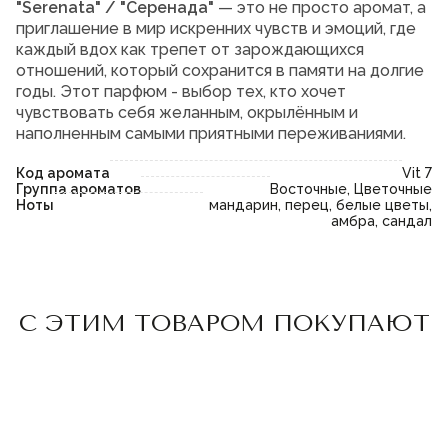
"Serenata" / "Серенада"
— это не просто аромат, а
приглашение в мир искренних чувств и эмоций, где
каждый вдох как трепет от зарождающихся
отношений, который сохранится в памяти на долгие
годы. Этот парфюм - выбор тех, кто хочет
чувствовать себя желанным, окрылённым и
наполненным самыми приятными переживаниями.
Код аромата
Vit 7
Группа ароматов
Восточные, Цветочные
Ноты
мандарин, перец, белые цветы,
амбра, сандал
Пожалуйста,
войдите
или
Пожалуйста,
войдите
или
С ЭТИМ ТОВАРОМ ПОКУПАЮТ
зарегистрируйтесь,
зарегистрируйтесь,
чтобы добавить товар в
чтобы добавить товар в
избранное
избранное