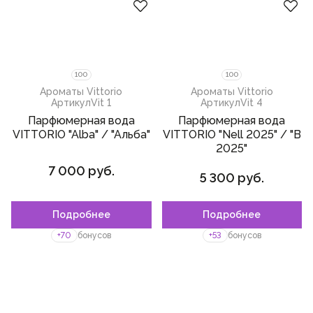
100
100
Ароматы Vittorio
Ароматы Vittorio
Артикул
Vit 1
Артикул
Vit 4
Парфюмерная вода
Парфюмерная вода
VITTORIO "Alba" / "Альба"
VITTORIO "Nell 2025" / "В
2025"
7 000 руб.
5 300 руб.
Подробнее
Подробнее
Пожалуйста,
войдите
или
Пожалуйста,
войдите
или
зарегистрируйтесь,
зарегистрируйтесь,
+70
бонусов
+53
бонусов
чтобы добавить товар в
чтобы добавить товар в
избранное
избранное