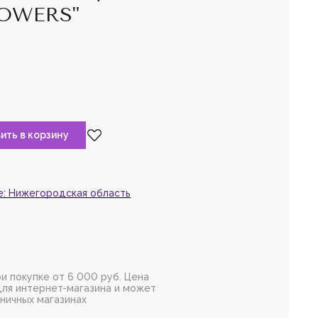
LOWERS"
та,
войдите
или
рируйтесь,
чтобы
 товар в избранное
е:
Нижегородская область
и покупке от 6 000 руб. Цена
для интернет-магазина и может
зничных магазинах