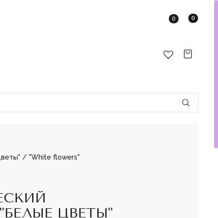
0
0
еты" / "White flowers"
ЕСКИЙ
"БЕЛЫЕ ЦВЕТЫ"