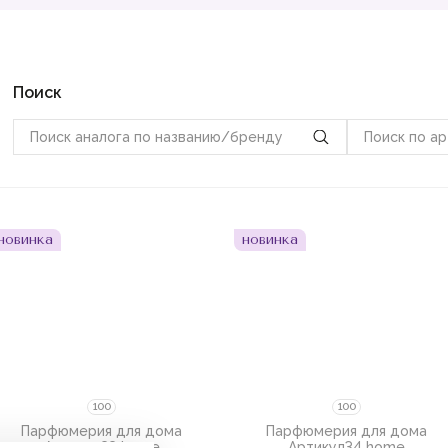
Поиск
Пожалуйста,
войдите
или
Пожалуйста,
войдите
или
зарегистрируйтесь,
чтобы
зарегистрируйтесь,
чтобы
добавить товар в избранное
добавить товар в избранное
новинка
новинка
100
100
Парфюмерия для дома
Парфюмерия для дома
Артикул
33 home
Артикул
34 home