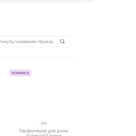
Пожалуйста,
войдите
или
зарегистрируйтесь,
чтобы
добавить товар в избранное
новинка
100
Парфюмерия для дома
Артикул
32 home