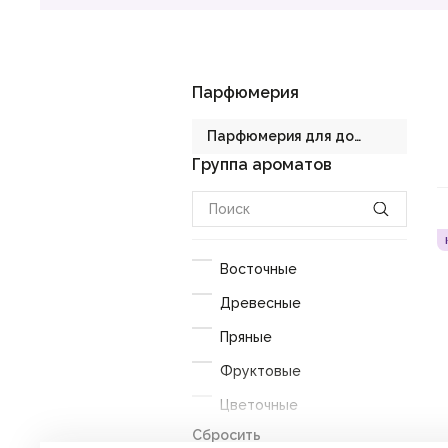
Мужская парфюмерия
Доставка и оплата
Парфюмерия
Магазины
Блог
Парфюмерия для дома
Контакты
Группа ароматов
Женские ароматы
О нас
Франшиза
Мужские ароматы
Интернет-магазин:
+7-987-089-69-00
Ароматы для двоих
8 (800) 600-94-04
Восточные
Заказать звонок
Спреи для тела
Древесные
Детская парфюмерия
Пряные
Парфюмерия для дома
Фруктовые
Автопарфюм
Цветочные
Ароматы Vittorio
Сбросить
Цитрусовые